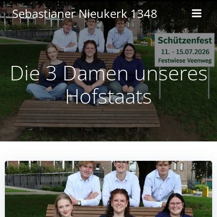
Zum
Sebastianer Nieukerk 1348
Inhalt
springen
Die 3 Damen unseres
Hofstaats