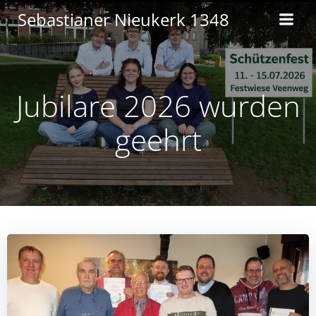
Zum
Sebastianer Nieukerk 1348
Inhalt
springen
Jubilare 2026 wurden
geehrt