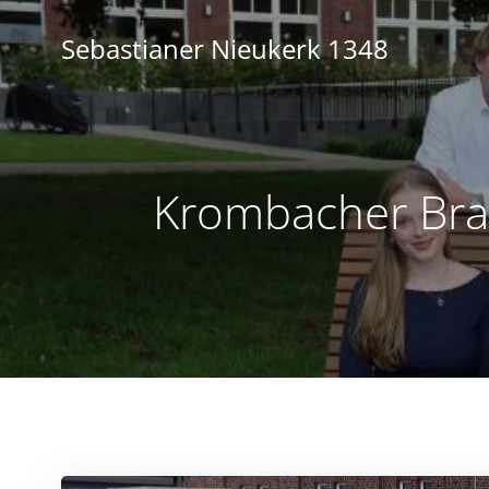
Zum
Inhalt
Sebastianer Nieukerk 1348
springen
Krombacher Bra