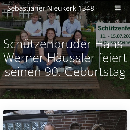
Zum
Sebastianer Nieukerk 1348
Inhalt
springen
Schützenbruder Hans-
Werner Häussler feiert
seinen 90. Geburtstag