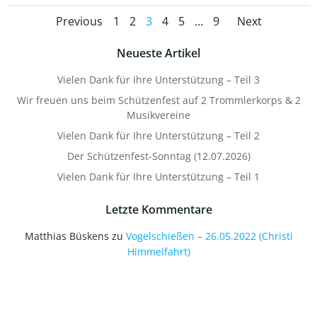
Posts
Posts
Posts
Page
Page
Page
Page
Page
Page
Previous
1
2
3
4
5
…
9
Next
navigation
navigation
navig
Neueste Artikel
Vielen Dank für Ihre Unterstützung – Teil 3
Wir freuen uns beim Schützenfest auf 2 Trommlerkorps & 2
Musikvereine
Vielen Dank für Ihre Unterstützung – Teil 2
Der Schützenfest-Sonntag (12.07.2026)
Vielen Dank für Ihre Unterstützung – Teil 1
Letzte Kommentare
Matthias Büskens
zu
Vogelschießen – 26.05.2022 (Christi
Himmelfahrt)