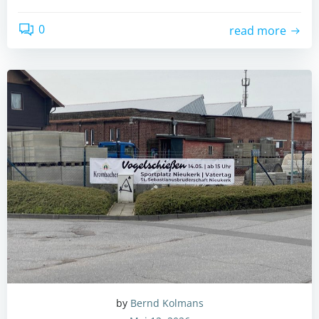
0
read more
by
Bernd Kolmans